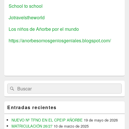
School to school
Jotravelstheworld
Los niños de Añorbe por el mundo
https://anorbesomosgeniosgeniales.blogspot.com/
El
Buscar
Buscar
área
por:
de
widget
barra
Entradas recientes
lateral
primaria
NUEVO Nº TFNO EN EL CPEIP AÑORBE
19 de mayo de 2026
MATRICULACIÓN 26/27
10 de marzo de 2025