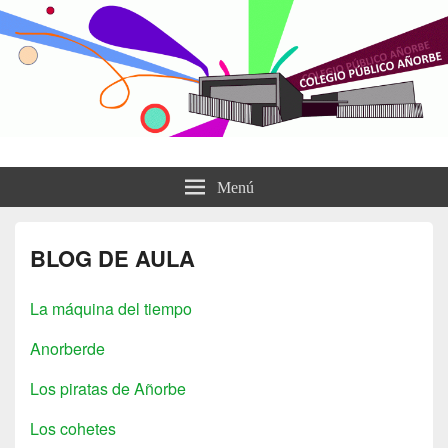
CP de Añorbe
Sitio web del CPEIP de Añorbe
Menú
BLOG DE AULA
La máquina del tiempo
Anorberde
Los piratas de Añorbe
Los cohetes